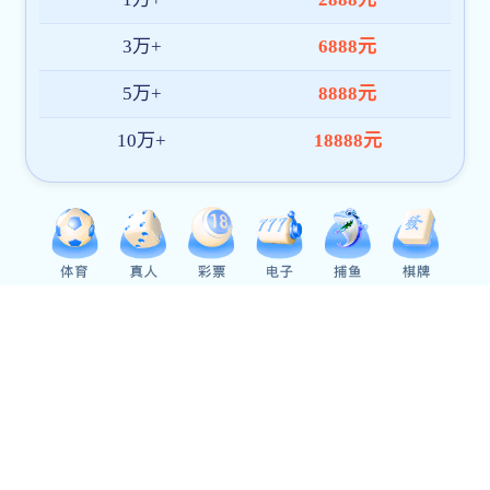
时间就一起来
冠竞体育APP
2014-
下载这里进行
0.15s
0.18s
10-25
游戏的体验
吧,使冠竞体
育「中国」
官...
收藏记录
🏛️
应用内网页隔离。
对比之后，还是 冠竞体育 好