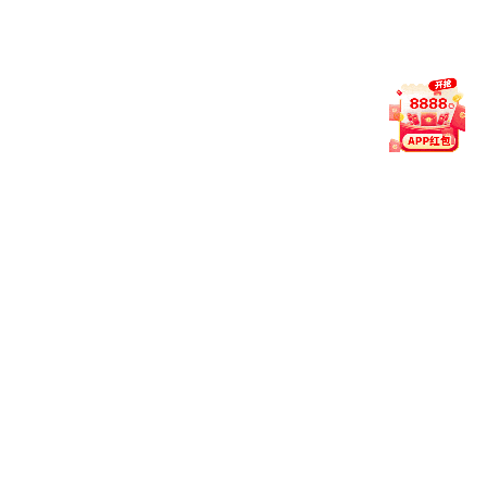
🇺🇸
专属资讯中心
冠竞体育 支持 iPhone、iPad、Andr...
🇬🇧
赛程日历清晰
冠竞体育 添加赛事到系统日历，提前...
🇯🇵
专题策划深入
关注主队，冠竞体育 给你专属动态。...
🇫🇷
内链结构优化