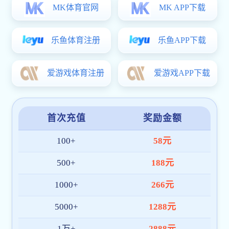
极速掌
冠竞体育 无
2025
2026
握赛况
内购无套路
屏蔽作
者，冠
竞体育
64万
80.6
↑ +14.5%
不感兴
趣就不
看
竞猜预
测，冠
10.70
8.40
证书固定，防
竞体育
万
万
中间人攻击。
看看谁
更懂球
听听 所以有